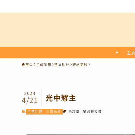
主
主页
全部发布
主日礼拜
讲道信息
2024
光中耀主
4/21
主日礼拜
讲道信息
池袋堂
邹君惟牧师