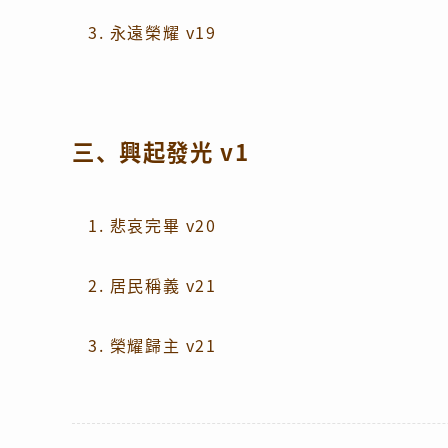
3. 永遠榮耀 v19
三、興起發光 v1
1. 悲哀完畢 v20
2. 居民稱義 v21
3. 榮耀歸主 v21