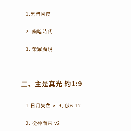
1.黑暗國度
2. 幽暗時代
3. 榮耀顯現
二、主是真光 約1:9
1.日月失色 v19, 啟6:12
2. 從神而來 v2